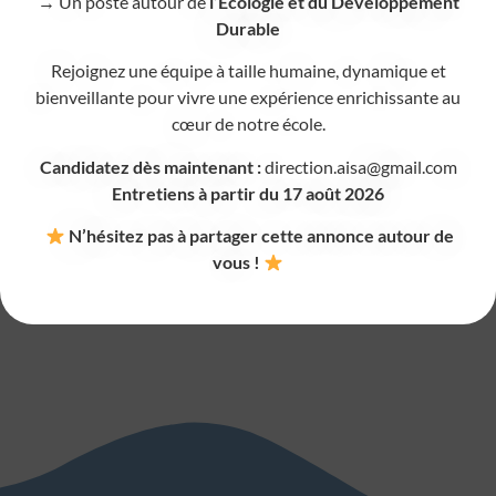
→ Un poste autour de
l’Écologie et du Développement
sentir comme à la maison. Ici, pas de limite d’âge
Durable
pour la sieste et pas de réveil forcé : chaque
Rejoignez une équipe à taille humaine, dynamique et
enfant dort selon ses besoins.
bienveillante pour vivre une expérience enrichissante au
cœur de notre école.
Parce qu’une bonne alimentation et un vrai repos
permettent aux enfants de se concentrer, de
Candidatez dès maintenant :
direction.aisa@gmail.com
Entretiens à partir du 17 août 2026
s’épanouir et de travailler avec plaisir, nous
faisons de ces deux piliers du bien-être une
N’hésitez pas à partager cette annonce autour de
priorité de tous les jours.
vous !